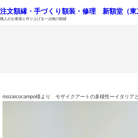
内
注文額縁・手づくり額装・修理 新額堂（東
容
職人がお客様と作り上げる一点物の額縁
を
ス
キ
ッ
プ
mozaicocampo様より モザイクアートの多様性ーイタ