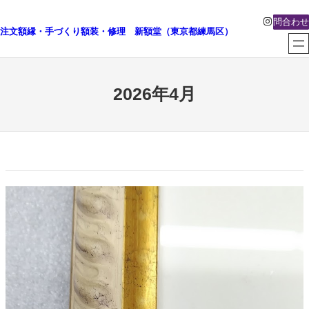
内
Instagra
問合わせ
容
注文額縁・手づくり額装・修理 新額堂（東京都練馬区）
を
ス
キ
2026年4月
ッ
プ