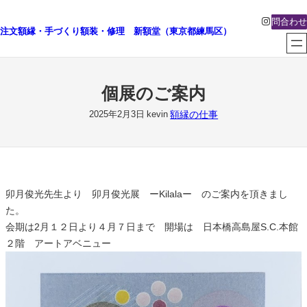
内
Instagra
問合わせ
容
注文額縁・手づくり額装・修理 新額堂（東京都練馬区）
を
ス
キ
個展のご案内
ッ
プ
額縁の仕事
2025年2月3日
kevin
卯月俊光先生より 卯月俊光展 ーKilalaー のご案内を頂きまし
た。
会期は2月１２日より４月７日まで 開場は 日本橋高島屋S.C.本館
２階 アートアベニュー