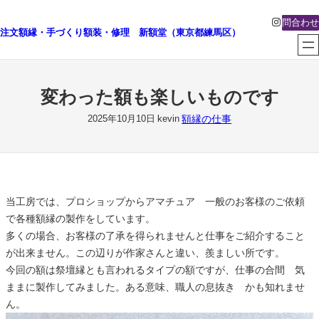
内
Instagra
問合わせ
容
注文額縁・手づくり額装・修理 新額堂（東京都練馬区）
を
ス
キ
変わった額も楽しいものです
ッ
プ
額縁の仕事
2025年10月10日
kevin
当工房では、プロショップからアマチュア 一般のお客様のご依頼
で各種額縁の製作をしています。
多くの場合、お客様の了承を得られませんと仕事をご紹介すること
が出来ません。この辺りが作家さんと違い、羨ましい所です。
今回の額は祭壇縁とも言われるタイプの額ですが、仕事の合間 気
ままに製作してみました。ある意味、職人の息抜き かも知れませ
ん。