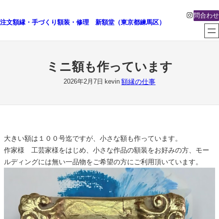
内
Instagra
問合わせ
容
注文額縁・手づくり額装・修理 新額堂（東京都練馬区）
を
ス
キ
ミニ額も作っています
ッ
プ
額縁の仕事
2026年2月7日
kevin
大きい額は１００号迄ですが、小さな額も作っています。
作家様 工芸家様をはじめ、小さな作品の額装をお好みの方、モー
ルディングには無い一品物をご希望の方にご利用頂いています。